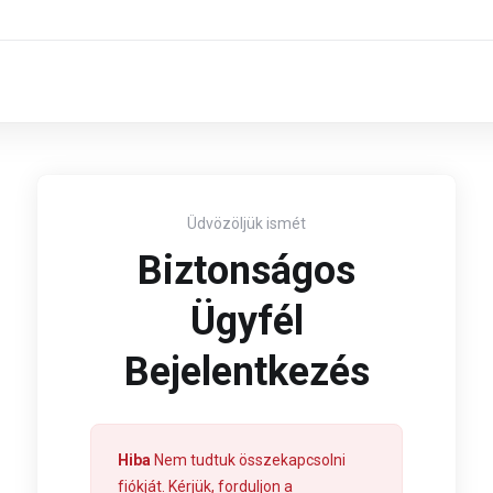
Üdvözöljük ismét
Biztonságos
Ügyfél
Bejelentkezés
Hiba
Nem tudtuk összekapcsolni
fiókját. Kérjük, forduljon a