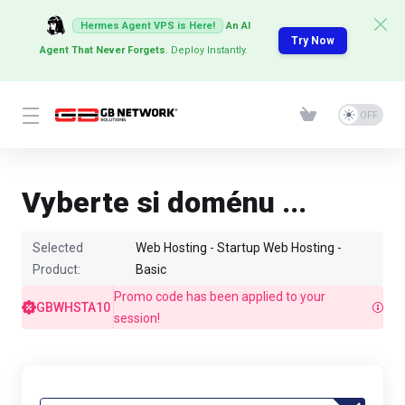
Hermes Agent VPS is Here!
An AI
Try Now
Agent That Never Forgets
. Deploy Instantly.
Vyberte si doménu ...
Selected
Web Hosting - Startup Web Hosting -
Product:
Basic
Promo code has been applied to your
GBWHSTA10
session!