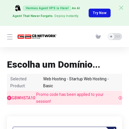
Hermes Agent VPS is Here!
An AI
Try Now
Agent That Never Forgets
. Deploy Instantly.
Escolha um Domínio...
Selected
Web Hosting - Startup Web Hosting -
Product:
Basic
Promo code has been applied to your
GBWHSTA10
session!