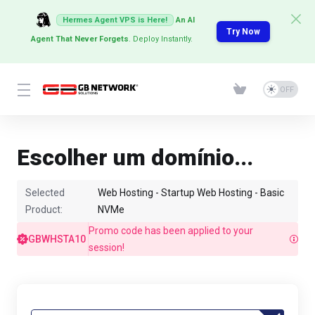
Hermes Agent VPS is Here!
An AI
Try Now
Agent That Never Forgets
. Deploy Instantly.
Escolher um domínio...
Selected
Web Hosting - Startup Web Hosting - Basic
Product:
NVMe
Promo code has been applied to your
GBWHSTA10
session!